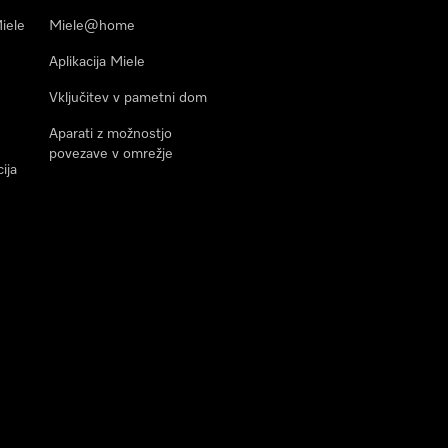
Miele
Miele@home
Aplikacija Miele
Vključitev v pametni dom
Aparati z možnostjo
povezave v omrežje
ija