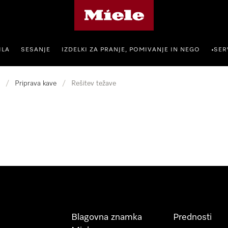
Domača stran Miele
ILA
SESANJE
IZDELKI ZA PRANJE, POMIVANJE IN NEGO
SER
•
/
Priprava kave
/
Rešitev težave
Blagovna znamka
Prednosti