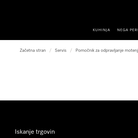
oči na vsebino
KUHINJA
NEGA PER
Začetna stran
/
Servis
/
Pomočnik za odpravljanje motenj
Iskanje trgovin