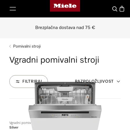
Domača stran Miele
oči na vsebino
Iskanje
Košari
Brezplačna dostava nad 75 €
Pomivalni stroji
Vgradni pomivalni stroji
FILTRIRAJ
RAZPOLOŽLJIVOST
6
Izdelkov
Vgradni pomivalni stroji
Silver