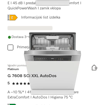
E I 45 dB I predal za pribor I košare Comfort I
QuickPowerWash I zamik vklopa
Online Label Flag, Energijska nalepka
Informacijski list izdelka
Dostava 3–6 delovnih dni
Primerjaj
Vgradni pomivalni stroj XXL
Platinum
G 7608 SCi XXL AutoDos
5
(1 ocena)
5 od 5
A –10 %* I 41 dB I predal za pribor I košare
ExtraComfort I AutoDos I Higiena 75 °C