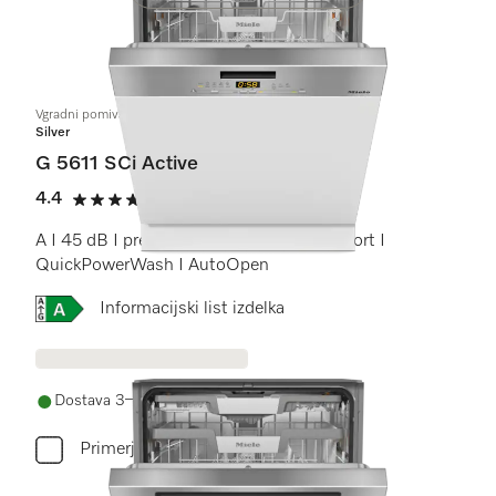
Vgradni pomivalni stroji
Silver
G 5611 SCi Active
4.4
(12 ocene)
4.4 od 5
A I 45 dB I predal za pribor I košare Comfort I
QuickPowerWash I AutoOpen
Online Label Flag, Energijska nalepka
Informacijski list izdelka
Dostava 3–6 delovnih dni
Primerjaj