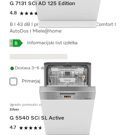
G 7131 SCi AD 125 Edition
4.8
(16 ocene)
4.8 od 5
B I 43 dB I predal za pribor I košare ExtraComfort I
AutoDos I Miele@home
Online Label Flag, Energijska nalepka
Informacijski list izdelka
Dostava 3–6 delovnih dni
Primerjaj
Vgradni pomivalni stroj 45 cm
Silver
G 5540 SCi SL Active
4.7
(6 ocene)
4.7 od 5