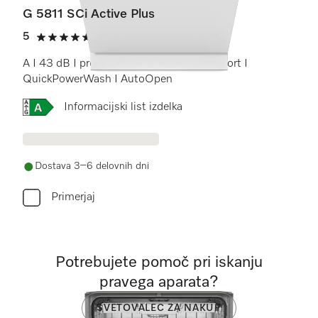
G 5811 SCi Active Plus
5
(4 ocene)
5 od 5
A I 43 dB I predal za pribor I košare Comfort I
QuickPowerWash I AutoOpen
Online Label Flag, Energijska nalepka
Informacijski list izdelka
Dostava 3–6 delovnih dni
Primerjaj
Potrebujete pomoč pri iskanju
pravega aparata?
SVETOVALEC ZA NAKUP