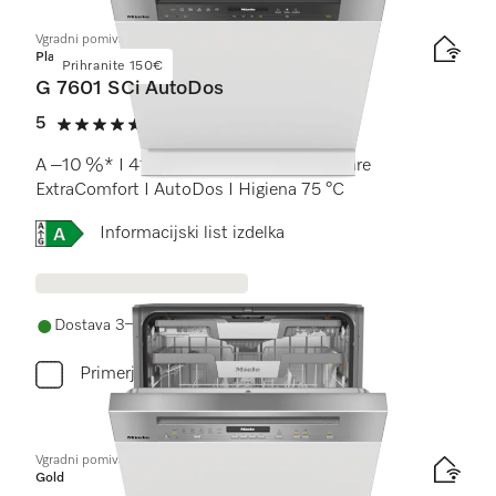
Vgradni pomivalni stroji
Platinum
Prihranite 150€
G 7601 SCi AutoDos
5
(1 ocena)
5 od 5
A –10 %* I 41 dB I predal za pribor I košare
ExtraComfort I AutoDos I Higiena 75 °C
Online Label Flag, Energijska nalepka
Informacijski list izdelka
Dostava 3–6 delovnih dni
Primerjaj
Vgradni pomivalni stroji
Gold