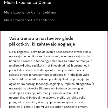
Miele Experience Center
Miele Experience Center Ljubljana
Miele Experience Center Maribor
Vaša trenutna nastavitev glede
Novice
piškotkov, ki zahtevajo soglasje
Da bi zagotovili pravilno delovanje naše spletne strani, Miele
uporablja nujne piškotke. S vašim soglasjem uporabljamo tudi
nenujne piškotke in tehnologije sledenja za namene trženja in
analize, vključno s piškotki tretjih oseb od naših partnerjev in
ponudnikov storitev, ki zbirajo informacije o vaši uporabi
spletne strani in nam pomagajo prilagoditi in izboljšati vašo
spletno izkušnjo. Piškotki se uporabljajo tudi za prilagajanje
Miele na Instagramu
Miele na Facebooku
oglasov. Na podlagi ločenega soglasja („Popolna prilagoditev“)
uporabljamo piškotke Bloomreach in druge tehnologije
sledenja za zbiranje informacij o vašem vedenju kot
uporabnika, ki jih dodelimo vašemu profilu, da lahko bolje
prilagodimo vsebino, ki vam jo prikazujemo prek različnih
kanalov. Z izbiro »Sprejmi vse piškotke« soglašate z vsemi