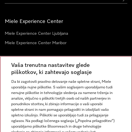
Miele Experience Center
Miele Experience Center Ljubljana
Miele Experience Center Maribor
Vaša trenutna nastavitev glede
Novice
piškotkov, ki zahtevajo soglasje
Da bi zagotovili pravilno delovanje naše spletne strani, Miele
uporablja nujne piškotke. S vašim soglasjem uporabljamo tudi
nenujne piškotke in tehnologije sledenja za namene trženja in
analize, vključno s piškotki tretjih oseb od naših partnerjev in
ponudnikov storitev, ki zbirajo informacije o vaši uporabi
spletne strani in nam pomagajo prilagoditi in izboljšati vašo
spletno izkušnjo. Piškotki se uporabljajo tudi za prilagajanje
Miele na Instagramu
Miele na Facebooku
oglasov. Na podlagi ločenega soglasja („Popolna prilagoditev“)
uporabljamo piškotke Bloomreach in druge tehnologije