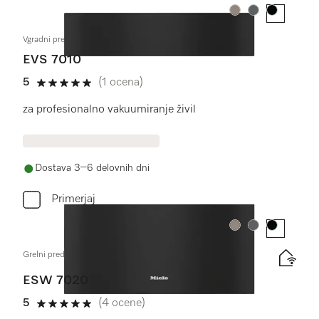
Barva:
Barva:
Barva:
Vgradni predal za vakuumiranje brez ročaja, višina 14 cm
EVS 7010
5
(1 ocena)
5 od 5
za profesionalno vakuumiranje živil
Dostava 3–6 delovnih dni
Primerjaj
Barva:
Barva:
Barva:
Grelni predal Gourmet brez ročaja višine 29 cm
ESW 7020
5
(4 ocene)
5 od 5