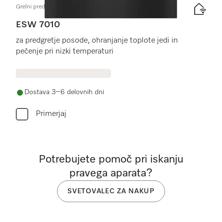
Grelni predal Gourmet brez ročaja višine 14 cm
ESW 7010
za predgretje posode, ohranjanje toplote jedi in
pečenje pri nizki temperaturi
Dostava 3–6 delovnih dni
Primerjaj
Potrebujete pomoč pri iskanju
pravega aparata?
SVETOVALEC ZA NAKUP