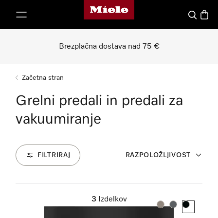
Domača stran Miele
oči na vsebino
Iskanje
Košari
Brezplačna dostava nad 75 €
Začetna stran
Grelni predali in predali za
vakuumiranje
FILTRIRAJ
RAZPOLOŽLJIVOST
3
Izdelkov
Barva:
Barva:
Barva: