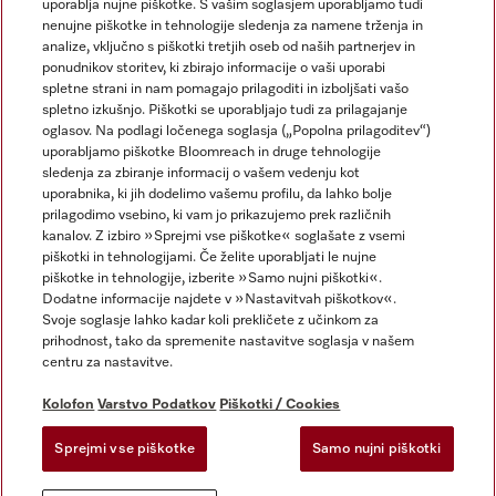
uporablja nujne piškotke. S vašim soglasjem uporabljamo tudi
nenujne piškotke in tehnologije sledenja za namene trženja in
analize, vključno s piškotki tretjih oseb od naših partnerjev in
ponudnikov storitev, ki zbirajo informacije o vaši uporabi
spletne strani in nam pomagajo prilagoditi in izboljšati vašo
spletno izkušnjo. Piškotki se uporabljajo tudi za prilagajanje
Miele na Instagramu
Miele na Facebooku
oglasov. Na podlagi ločenega soglasja („Popolna prilagoditev“)
uporabljamo piškotke Bloomreach in druge tehnologije
sledenja za zbiranje informacij o vašem vedenju kot
uporabnika, ki jih dodelimo vašemu profilu, da lahko bolje
prilagodimo vsebino, ki vam jo prikazujemo prek različnih
kanalov. Z izbiro »Sprejmi vse piškotke« soglašate z vsemi
Kolofon
piškotki in tehnologijami. Če želite uporabljati le nujne
piškotke in tehnologije, izberite »Samo nujni piškotki«.
Splošni pogoji poslovanja
Dodatne informacije najdete v »Nastavitvah piškotkov«.
Varstvo podatkov
Svoje soglasje lahko kadar koli prekličete z učinkom za
Pogoji uporabe
prihodnost, tako da spremenite nastavitve soglasja v našem
centru za nastavitve.
Izjava o dostopnosti
Zakon o digitalnih storitvah
Kolofon
Varstvo Podatkov
Piškotki / Cookies
Obrazec za preklic naročila
Sprejmi vse piškotke
Samo nujni piškotki
Nastavitvah piškotkov