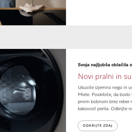
Svoja najljubša oblačila 
Novi pralni in su
Izkusite izjemno nego in uč
Miele. Poskrbite, da bodo v
prvim bobnom brez reber na
kakovost perila. Odkrijte n
ODKRIJTE ZDAJ