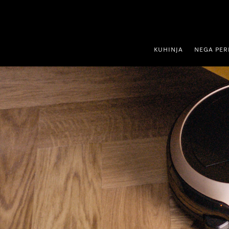
oči na vsebino
KUHINJA
NEGA PER