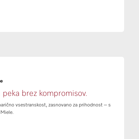
le
in peka brez kompromisov.
inarično vsestranskost, zasnovano za prihodnost – s
o Miele.