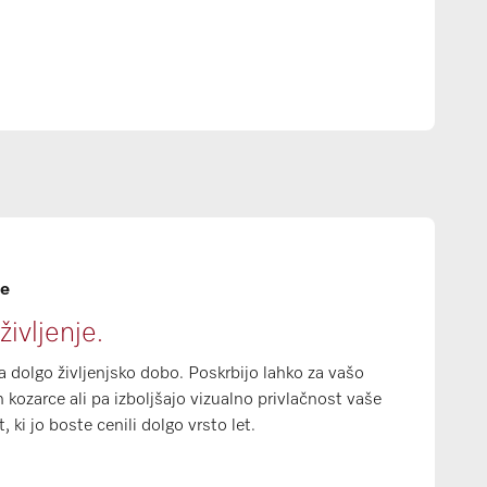
le
ivljenje.
za dolgo življenjsko dobo. Poskrbijo lahko za vašo
kozarce ali pa izboljšajo vizualno privlačnost vaše
 ki jo boste cenili dolgo vrsto let.