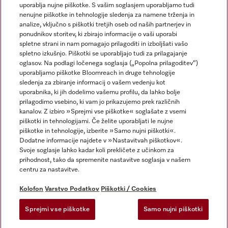
uporablja nujne piškotke. S vašim soglasjem uporabljamo tudi
nenujne piškotke in tehnologije sledenja za namene trženja in
analize, vključno s piškotki tretjih oseb od naših partnerjev in
ponudnikov storitev, ki zbirajo informacije o vaši uporabi
spletne strani in nam pomagajo prilagoditi in izboljšati vašo
spletno izkušnjo. Piškotki se uporabljajo tudi za prilagajanje
Miele na Instagramu
Miele na Facebooku
oglasov. Na podlagi ločenega soglasja („Popolna prilagoditev“)
uporabljamo piškotke Bloomreach in druge tehnologije
sledenja za zbiranje informacij o vašem vedenju kot
uporabnika, ki jih dodelimo vašemu profilu, da lahko bolje
prilagodimo vsebino, ki vam jo prikazujemo prek različnih
kanalov. Z izbiro »Sprejmi vse piškotke« soglašate z vsemi
Kolofon
piškotki in tehnologijami. Če želite uporabljati le nujne
piškotke in tehnologije, izberite »Samo nujni piškotki«.
Splošni pogoji poslovanja
Dodatne informacije najdete v »Nastavitvah piškotkov«.
Varstvo podatkov
Svoje soglasje lahko kadar koli prekličete z učinkom za
Pogoji uporabe
prihodnost, tako da spremenite nastavitve soglasja v našem
centru za nastavitve.
Izjava o dostopnosti
Zakon o digitalnih storitvah
Kolofon
Varstvo Podatkov
Piškotki / Cookies
Obrazec za preklic naročila
Sprejmi vse piškotke
Samo nujni piškotki
Nastavitvah piškotkov