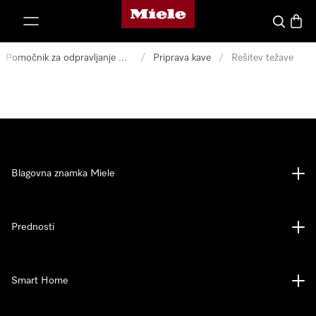
Domača stran Miele
oči na vsebino
Iskanje
Košari
Pomočnik za odpravljanje motenj
/
Priprava kave
/
Rešitev težave
Blagovna znamka Miele
Prednosti
Smart Home