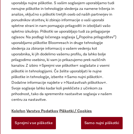
uporablja nujne piškotke. S vašim soglasjem uporabljamo tudi
nenujne piškotke in tehnologije sledenja za namene trženja in
analize, vključno s piškotki tretjih oseb od naših partnerjev in
ponudnikov storitev, ki zbirajo informacije o vaši uporabi
spletne strani in nam pomagajo prilagoditi in izboljšati vašo
spletno izkušnjo. Piškotki se uporabljajo tudi za prilagajanje
Miele na Instagramu
Miele na Facebooku
oglasov. Na podlagi ločenega soglasja („Popolna prilagoditev“)
uporabljamo piškotke Bloomreach in druge tehnologije
sledenja za zbiranje informacij o vašem vedenju kot
uporabnika, ki jih dodelimo vašemu profilu, da lahko bolje
prilagodimo vsebino, ki vam jo prikazujemo prek različnih
kanalov. Z izbiro »Sprejmi vse piškotke« soglašate z vsemi
Kolofon
piškotki in tehnologijami. Če želite uporabljati le nujne
piškotke in tehnologije, izberite »Samo nujni piškotki«.
Splošni pogoji poslovanja
Dodatne informacije najdete v »Nastavitvah piškotkov«.
Varstvo podatkov
Svoje soglasje lahko kadar koli prekličete z učinkom za
Pogoji uporabe
prihodnost, tako da spremenite nastavitve soglasja v našem
centru za nastavitve.
Izjava o dostopnosti
Zakon o digitalnih storitvah
Kolofon
Varstvo Podatkov
Piškotki / Cookies
Obrazec za preklic naročila
Sprejmi vse piškotke
Samo nujni piškotki
Nastavitvah piškotkov