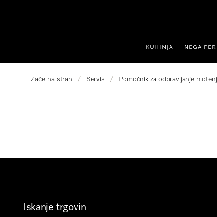
oči na vsebino
KUHINJA
NEGA PER
Začetna stran
/
Servis
/
Pomočnik za odpravljanje motenj
Iskanje trgovin