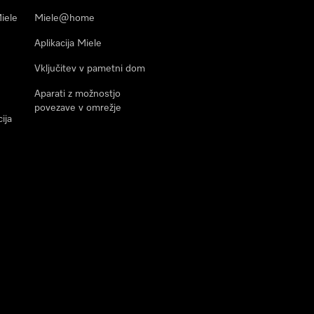
Miele
Miele@home
Aplikacija Miele
Vključitev v pametni dom
Aparati z možnostjo
povezave v omrežje
ija