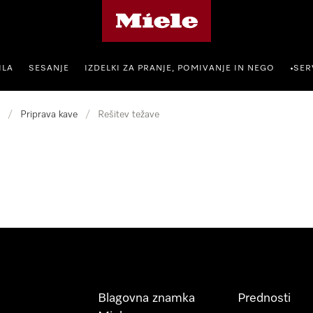
Domača stran Miele
ILA
SESANJE
IZDELKI ZA PRANJE, POMIVANJE IN NEGO
SER
•
/
Priprava kave
/
Rešitev težave
Blagovna znamka
Prednosti