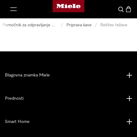
Domača stran Miele
oči na vsebino
Iskanje
Košari
Pomočnik za odpravljanje motenj
/
Priprava kave
/
Rešitev težave
Blagovna znamka Miele
Prednosti
Smart Home