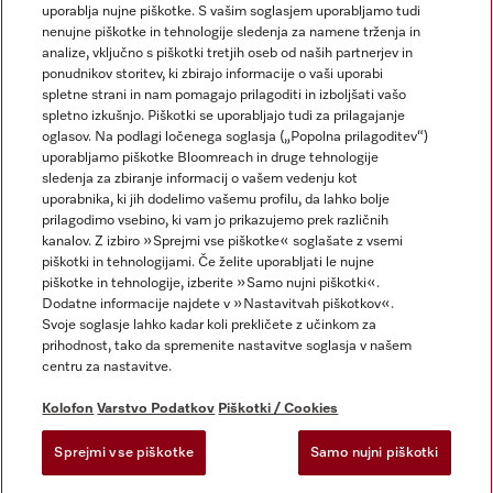
uporablja nujne piškotke. S vašim soglasjem uporabljamo tudi
nenujne piškotke in tehnologije sledenja za namene trženja in
analize, vključno s piškotki tretjih oseb od naših partnerjev in
ponudnikov storitev, ki zbirajo informacije o vaši uporabi
spletne strani in nam pomagajo prilagoditi in izboljšati vašo
spletno izkušnjo. Piškotki se uporabljajo tudi za prilagajanje
Miele na Instagramu
Miele na Facebooku
oglasov. Na podlagi ločenega soglasja („Popolna prilagoditev“)
uporabljamo piškotke Bloomreach in druge tehnologije
sledenja za zbiranje informacij o vašem vedenju kot
uporabnika, ki jih dodelimo vašemu profilu, da lahko bolje
prilagodimo vsebino, ki vam jo prikazujemo prek različnih
kanalov. Z izbiro »Sprejmi vse piškotke« soglašate z vsemi
Kolofon
piškotki in tehnologijami. Če želite uporabljati le nujne
piškotke in tehnologije, izberite »Samo nujni piškotki«.
Splošni pogoji poslovanja
Dodatne informacije najdete v »Nastavitvah piškotkov«.
Varstvo podatkov
Svoje soglasje lahko kadar koli prekličete z učinkom za
Pogoji uporabe
prihodnost, tako da spremenite nastavitve soglasja v našem
centru za nastavitve.
Izjava o dostopnosti
Zakon o digitalnih storitvah
Kolofon
Varstvo Podatkov
Piškotki / Cookies
Obrazec za preklic naročila
Sprejmi vse piškotke
Samo nujni piškotki
Nastavitvah piškotkov