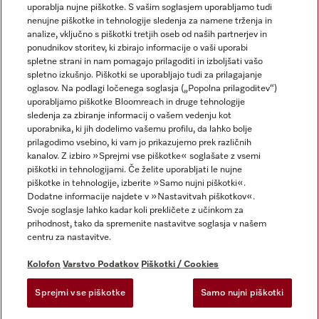
uporablja nujne piškotke. S vašim soglasjem uporabljamo tudi
nenujne piškotke in tehnologije sledenja za namene trženja in
analize, vključno s piškotki tretjih oseb od naših partnerjev in
ponudnikov storitev, ki zbirajo informacije o vaši uporabi
spletne strani in nam pomagajo prilagoditi in izboljšati vašo
spletno izkušnjo. Piškotki se uporabljajo tudi za prilagajanje
Miele na Instagramu
Miele na Facebooku
oglasov. Na podlagi ločenega soglasja („Popolna prilagoditev“)
uporabljamo piškotke Bloomreach in druge tehnologije
sledenja za zbiranje informacij o vašem vedenju kot
uporabnika, ki jih dodelimo vašemu profilu, da lahko bolje
prilagodimo vsebino, ki vam jo prikazujemo prek različnih
kanalov. Z izbiro »Sprejmi vse piškotke« soglašate z vsemi
Kolofon
piškotki in tehnologijami. Če želite uporabljati le nujne
piškotke in tehnologije, izberite »Samo nujni piškotki«.
Splošni pogoji poslovanja
Dodatne informacije najdete v »Nastavitvah piškotkov«.
Varstvo podatkov
Svoje soglasje lahko kadar koli prekličete z učinkom za
Pogoji uporabe
prihodnost, tako da spremenite nastavitve soglasja v našem
centru za nastavitve.
Izjava o dostopnosti
Zakon o digitalnih storitvah
Kolofon
Varstvo Podatkov
Piškotki / Cookies
Obrazec za preklic naročila
Sprejmi vse piškotke
Samo nujni piškotki
Nastavitvah piškotkov