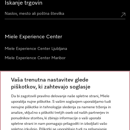
Iskanje trgovin
Miele Experience Center
Miele Experience Center Ljubljana
Miele Experience Center Maribor
Vaša trenutna nastavitev glede
Novice
piškotkov, ki zahtevajo soglasje
Da bi zagotovili pravilno delovanje naše spletne strani, Miele
uporablja nujne piškotke. S vašim soglasjem uporabljamo tudi
nenujne piškotke in tehnologije sledenja za namene trženja in
analize, vključno s piškotki tretjih oseb od naših partnerjev in
ponudnikov storitev, ki zbirajo informacije o vaši uporabi
spletne strani in nam pomagajo prilagoditi in izboljšati vašo
spletno izkušnjo. Piškotki se uporabljajo tudi za prilagajanje