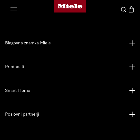
Domača stran Miele
oči na vsebino
Iskanje
Košari
Blagovna znamka Miele
Prednosti
Smart Home
Poslovni partnerji