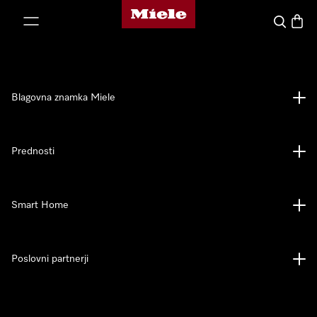
Domača stran Miele
oči na vsebino
Iskanje
Košari
Blagovna znamka Miele
Prednosti
Smart Home
Poslovni partnerji