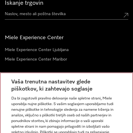
Iskanje trgovin
Miele Experience Center
Miele Experience Center Ljubljana
Miele Experience Center Maribor
Vaša trenutna nastavitev glede
Novice
piškotkov, ki zahtevajo soglasje
Da bi zagotovili pravilno delovanje naše spletne strani, Miele
uporablja nujne piškotke. S vašim soglasjem uporabljamo tudi
nenujne piškotke in tehnologije sledenja za namene trženja in
analize, vključno s piškotki tretjih oseb od naših partnerjev in
ponudnikov storitev, ki zbirajo informacije o vaši uporabi
spletne strani in nam pomagajo prilagoditi in izboljšati vašo
spletno izkušnjo. Piškotki se uporabljajo tudi za prilagajanje