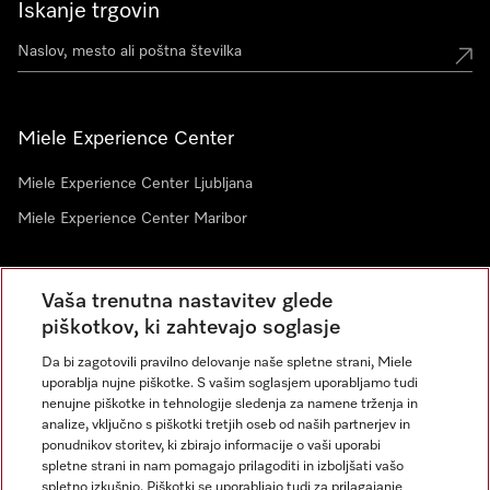
Iskanje trgovin
Miele Experience Center
Miele Experience Center Ljubljana
Miele Experience Center Maribor
Vaša trenutna nastavitev glede
Novice
piškotkov, ki zahtevajo soglasje
Da bi zagotovili pravilno delovanje naše spletne strani, Miele
uporablja nujne piškotke. S vašim soglasjem uporabljamo tudi
nenujne piškotke in tehnologije sledenja za namene trženja in
analize, vključno s piškotki tretjih oseb od naših partnerjev in
ponudnikov storitev, ki zbirajo informacije o vaši uporabi
spletne strani in nam pomagajo prilagoditi in izboljšati vašo
spletno izkušnjo. Piškotki se uporabljajo tudi za prilagajanje