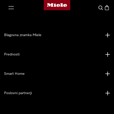
Domača stran Miele
oči na vsebino
Iskanje
Košari
Blagovna znamka Miele
Prednosti
Smart Home
Poslovni partnerji