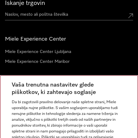
Iskanje trgovin
Miele Experience Center
Miele Experience Center Ljubljana
Miele Experience Center Maribor
Vaša trenutna nastavitev glede
Novice
piškotkov, ki zahtevajo soglasje
Da bi zagotovili pravilno delovanje naše spletne strani, Miele
uporablja nujne piškotke. S vašim soglasjem uporabljamo tudi
nenujne piškotke in tehnologije sledenja za namene trženja in
analize, vključno s piškotki tretjih oseb od naših partnerjev in
ponudnikov storitev, ki zbirajo informacije o vaši uporabi
spletne strani in nam pomagajo prilagoditi in izboljšati vašo
spletno izkušnjo. Piškotki se uporabljajo tudi za prilagajanje