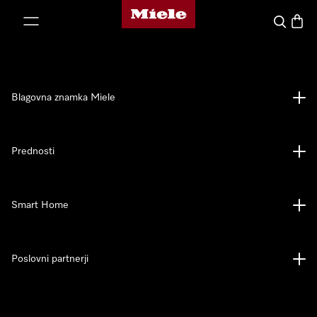
Domača stran Miele
oči na vsebino
Iskanje
Košari
Blagovna znamka Miele
Prednosti
Smart Home
Poslovni partnerji