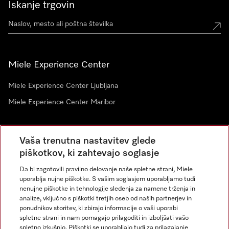
Iskanje trgovin
Miele Experience Center
Miele Experience Center Ljubljana
Miele Experience Center Maribor
Vaša trenutna nastavitev glede
Novice
piškotkov, ki zahtevajo soglasje
Da bi zagotovili pravilno delovanje naše spletne strani, Miele
uporablja nujne piškotke. S vašim soglasjem uporabljamo tudi
nenujne piškotke in tehnologije sledenja za namene trženja in
analize, vključno s piškotki tretjih oseb od naših partnerjev in
ponudnikov storitev, ki zbirajo informacije o vaši uporabi
spletne strani in nam pomagajo prilagoditi in izboljšati vašo
spletno izkušnjo. Piškotki se uporabljajo tudi za prilagajanje