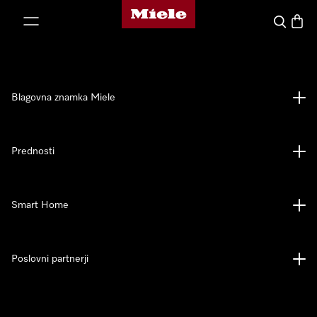
Domača stran Miele
oči na vsebino
Iskanje
Košari
Blagovna znamka Miele
Prednosti
Smart Home
Poslovni partnerji