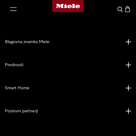
Domača stran Miele
oči na vsebino
Iskanje
Košari
Blagovna znamka Miele
Prednosti
Smart Home
Poslovni partnerji