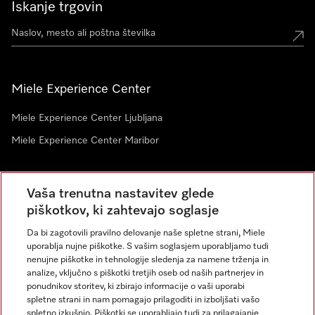
Iskanje trgovin
Miele Experience Center
Miele Experience Center Ljubljana
Miele Experience Center Maribor
Vaša trenutna nastavitev glede
Novice
piškotkov, ki zahtevajo soglasje
Da bi zagotovili pravilno delovanje naše spletne strani, Miele
uporablja nujne piškotke. S vašim soglasjem uporabljamo tudi
nenujne piškotke in tehnologije sledenja za namene trženja in
analize, vključno s piškotki tretjih oseb od naših partnerjev in
ponudnikov storitev, ki zbirajo informacije o vaši uporabi
spletne strani in nam pomagajo prilagoditi in izboljšati vašo
spletno izkušnjo. Piškotki se uporabljajo tudi za prilagajanje