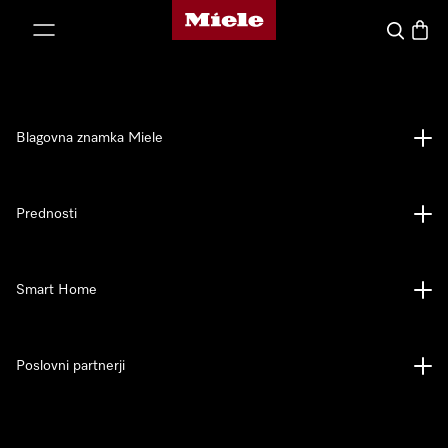
Domača stran Miele
oči na vsebino
Iskanje
Košari
Blagovna znamka Miele
Prednosti
Smart Home
Poslovni partnerji