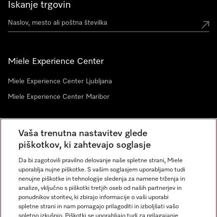
Iskanje trgovin
Miele Experience Center
Miele Experience Center Ljubljana
Miele Experience Center Maribor
Vaša trenutna nastavitev glede
Novice
piškotkov, ki zahtevajo soglasje
Da bi zagotovili pravilno delovanje naše spletne strani, Miele
uporablja nujne piškotke. S vašim soglasjem uporabljamo tudi
nenujne piškotke in tehnologije sledenja za namene trženja in
analize, vključno s piškotki tretjih oseb od naših partnerjev in
ponudnikov storitev, ki zbirajo informacije o vaši uporabi
spletne strani in nam pomagajo prilagoditi in izboljšati vašo
spletno izkušnjo. Piškotki se uporabljajo tudi za prilagajanje