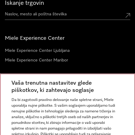
Iskanje trgovin
Miele Experience Center
Miele Experience Center Ljubljana
Miele Experience Center Maribor
Vaša trenutna nastavitev glede
Novice
piškotkov, ki zahtevajo soglasje
Da bi zagotovili pravilno delovanje naše spletne strani, Miele
uporablja nujne piškotke. S vašim soglasjem uporabljamo tudi
nenujne piškotke in tehnologije sledenja za namene trženja in
analize, vključno s piškotki tretjih oseb od naših partnerjev in
ponudnikov storitev, ki zbirajo informacije o vaši uporabi
spletne strani in nam pomagajo prilagoditi in izboljšati vašo
spletno izkušnjo. Piškotki se uporabljajo tudi za prilagajanje