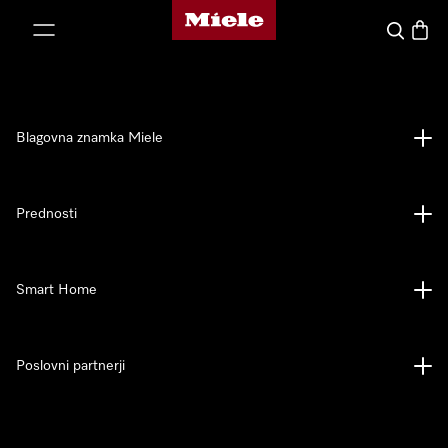
Domača stran Miele
oči na vsebino
Iskanje
Košari
Blagovna znamka Miele
Prednosti
Smart Home
Poslovni partnerji