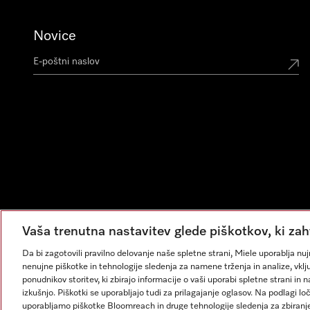
Novice
Vaša trenutna nastavitev glede piškotkov, ki zah
Da bi zagotovili pravilno delovanje naše spletne strani, Miele uporablja n
nenujne piškotke in tehnologije sledenja za namene trženja in analize, vklju
ponudnikov storitev, ki zbirajo informacije o vaši uporabi spletne strani in 
izkušnjo. Piškotki se uporabljajo tudi za prilagajanje oglasov. Na podlagi l
uporabljamo piškotke Bloomreach in druge tehnologije sledenja za zbiranje