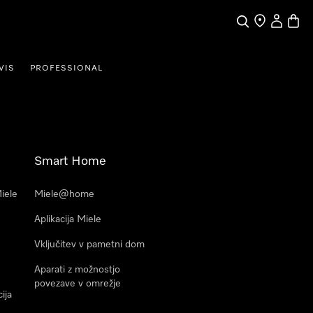
Iskanje
Moj račun
Košari
VIS
PROFESSIONAL
Smart Home
Miele
Miele@home
Aplikacija Miele
Vključitev v pametni dom
Aparati z možnostjo
povezave v omrežje
ija