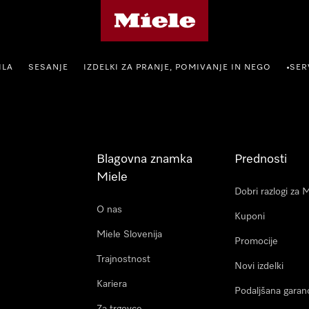
Domača stran Miele
ILA
SESANJE
IZDELKI ZA PRANJE, POMIVANJE IN NEGO
SER
•
Blagovna znamka
Prednosti
Miele
Dobri razlogi za 
O nas
Kuponi
Miele Slovenija
Promocije
Trajnostnost
Novi izdelki
Kariera
Podaljšana garanc