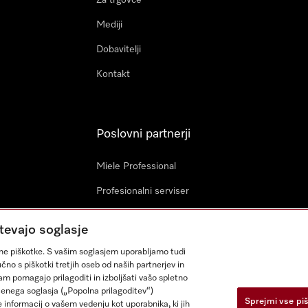
Za trgovce
Mediji
Dobavitelji
Kontakt
Poslovni partnerji
Miele Professional
Profesionalni serviser
Miele Marine
tevajo soglasje
Arhitekti in investitorji
ujne piškotke. S vašim soglasjem uporabljamo tudi
čno s piškotki tretjih oseb od naših partnerjev in
nam pomagajo prilagoditi in izboljšati vašo spletno
očenega soglasja („Popolna prilagoditev“)
Sprejmi vse pi
 informacij o vašem vedenju kot uporabnika, ki jih