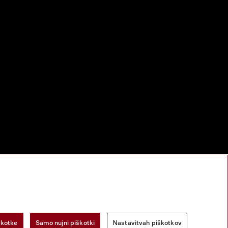
škotke
Samo nujni piškotki
Nastavitvah piškotkov