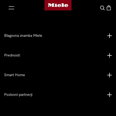
Domača stran Miele
oči na vsebino
Iskanje
Košari
Blagovna znamka Miele
Prednosti
Smart Home
Poslovni partnerji