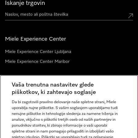
Iskanje trgovin
Miele Experience Center
Miele Experience Center Ljubljana
Miele Experience Center Maribor
Vaša trenutna nastavitev glede
Novice
piškotkov, ki zahtevajo soglasje
Da bi zagotovili pravilno delovanje naše spletne strani, Miele
uporablja nujne piškotke. S vašim soglasjem uporabljamo tudi
nenujne piškotke in tehnologije sledenja za namene trženja in
analize, vključno s piškotki tretjih oseb od naših partnerjev in
ponudnikov storitev, ki zbirajo informacije o vaši uporabi
spletne strani in nam pomagajo prilagoditi in izboljšati vašo
spletno izkušnjo. Piškotki se uporabljajo tudi za prilagajanje