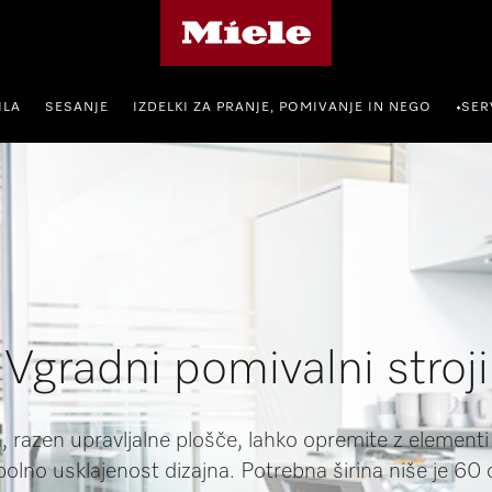
Domača stran Miele
ILA
SESANJE
IZDELKI ZA PRANJE, POMIVANJE IN NEGO
SER
•
Vgradni pomivalni stroji
, razen upravljalne plošče, lahko opremite z elementi
olno usklajenost dizajna. Potrebna širina niše je 60