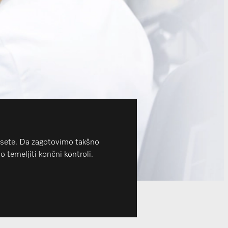
esete. Da zagotovimo takšno
 temeljiti končni kontroli.