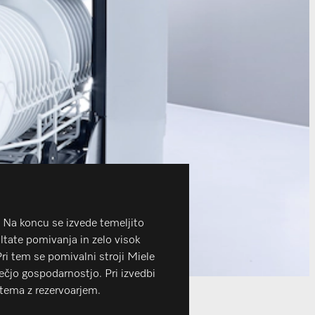
 Na koncu se izvede temeljito
ltate pomivanja in zelo visok
ri tem se pomivalni stroji Miele
večjo gospodarnostjo. Pri izvedbi
tema z rezervoarjem.