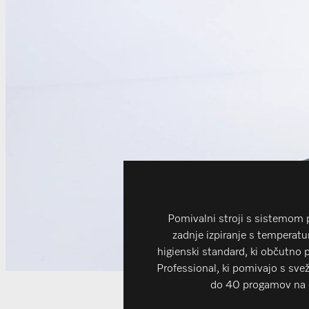
Pomivalni stroji s sistemom 
zadnje izpiranje s temperatu
higienski standard, ki občutno 
Professional, ki pomivajo s svež
do 40 progamov na d