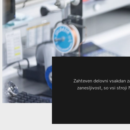
Zahteven delovni vsakdan z
zanesljivost, so vsi stroj