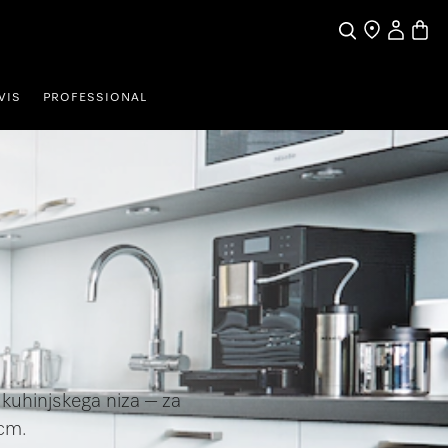
Moj račun
Košari
Iskanje
VIS
PROFESSIONAL
 kuhinjskega niza – za
 cm.