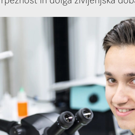
Trpežnost in dolga življenjska dob