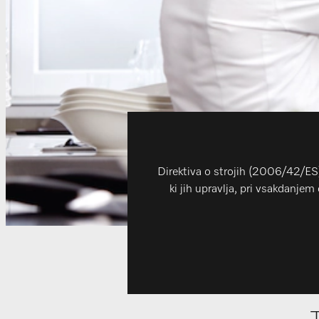
Direktiva o strojih (2006/42/ES)
ki jih upravlja, pri vsakdanje