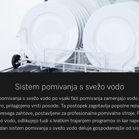
Sistem pomivanja s svežo vodo
pomivanja s svežo vodo po vsaki fazi pomivanja zamenjajo vodo.
ro, prilagojeno vrsti posode. Ta postopek zagotavlja popolne rezu
presega zahteve, postavljene za profesionalne pomivalne stroje. P
o vodo, odlikujejo tudi s kratkim trajanjem programov in kar naj
an sistem pomivanja s svežo vodo deluje gospodarnejše od sis