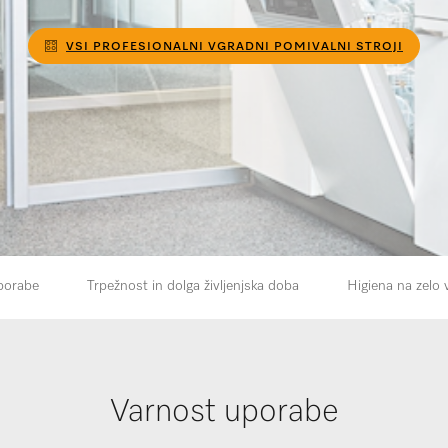
VSI PROFESIONALNI VGRADNI POMIVALNI STROJI
porabe
Trpežnost in dolga življenjska doba
Higiena na zelo v
Varnost uporabe