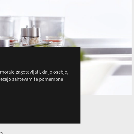
orajo zagotavljati, da je osebje,
 ustrezajo zahtevam te pomembne