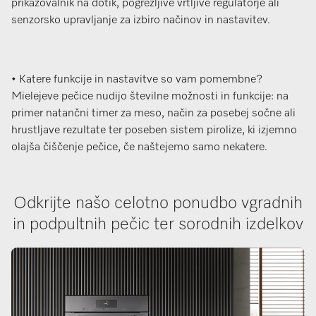
prikazovalnik na dotik, pogrezljive vrtljive regulatorje ali
senzorsko upravljanje za izbiro načinov in nastavitev.
• Katere funkcije in nastavitve so vam pomembne?
Mielejeve pečice nudijo številne možnosti in funkcije: na
primer natančni timer za meso, način za posebej sočne ali
hrustljave rezultate ter poseben sistem pirolize, ki izjemno
olajša čiščenje pečice, če naštejemo samo nekatere.
Odkrijte našo celotno ponudbo vgradnih
in podpultnih pečic ter sorodnih izdelkov