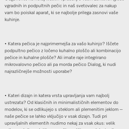
vgradnih in podpultnih pečic in naš svetovalec za nakup
vam bo poiskal aparat, ki se najbolje prilega zasnovi vaše
kuhinje.
• Katera pečica je najprimernejša za vašo kuhinjo? Iščete
podpultno pečico z ločeno kuhalno ploščo ali kombinacijo
pečice in kuhalne plošče? Ali imate raje integrirano
mikrovalovno pečico ali pa morda pečico Dialog, ki nudi
najrazličnejše možnosti uporabe?
• Kateri dizajn in katera vrsta upravljanja vam najbolj
ustrezata? Od klasičnih in minimalističnih elementov do
modelov, ki se odlikujejo s steklom ali plemenitim jeklom –
naše pečice se lahko vključijo v vsak dizajn. Tudi pri
upravljalnih elementih nudimo nekaj za vsak okus: velik