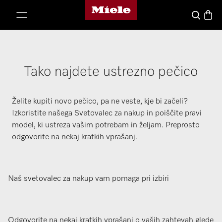
Domača stran Miele
oči na vsebino
Košari
Iskanje
Tako najdete ustrezno pečico
Želite kupiti novo pečico, pa ne veste, kje bi začeli?
Izkoristite našega Svetovalec za nakup in poiščite pravi
model, ki ustreza vašim potrebam in željam. Preprosto
odgovorite na nekaj kratkih vprašanj.
Naš svetovalec za nakup vam pomaga pri izbiri
Odgovorite na nekaj kratkih vprašanj o vaših zahtevah glede