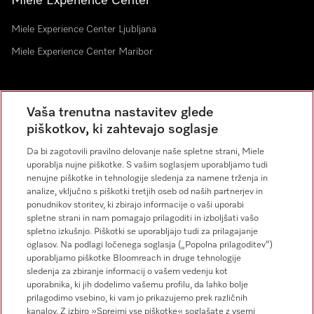
Miele Experience Center
Miele Experience Center Ljubljana
Miele Experience Center Maribor
Novice
Vaša trenutna nastavitev glede
piškotkov, ki zahtevajo soglasje
Da bi zagotovili pravilno delovanje naše spletne strani, Miele
uporablja nujne piškotke. S vašim soglasjem uporabljamo tudi
nenujne piškotke in tehnologije sledenja za namene trženja in
analize, vključno s piškotki tretjih oseb od naših partnerjev in
ponudnikov storitev, ki zbirajo informacije o vaši uporabi
Miele na Instagramu
Miele na Facebooku
spletne strani in nam pomagajo prilagoditi in izboljšati vašo
spletno izkušnjo. Piškotki se uporabljajo tudi za prilagajanje
oglasov. Na podlagi ločenega soglasja („Popolna prilagoditev“)
uporabljamo piškotke Bloomreach in druge tehnologije
sledenja za zbiranje informacij o vašem vedenju kot
uporabnika, ki jih dodelimo vašemu profilu, da lahko bolje
prilagodimo vsebino, ki vam jo prikazujemo prek različnih
kanalov. Z izbiro »Sprejmi vse piškotke« soglašate z vsemi