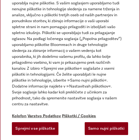
uporablja nujne piškotke. S vašim soglasjem uporabljamo tudi
nenujne piškotke in tehnologije sledenja za namene trženja in
analize, vključno s piškotki tretjih oseb od naših partnerjev in
ponudnikov storitev, ki zbirajo informacije o vaši uporabi
spletne strani in nam pomagajo prilagoditi in izboljšati vašo
spletno izkušnjo. Piškotki se uporabljajo tudi za prilagajanje
Miele na Instagramu
Miele na Facebooku
oglasov. Na podlagi ločenega soglasja („Popolna prilagoditev“)
uporabljamo piškotke Bloomreach in druge tehnologije
sledenja za zbiranje informacij o vašem vedenju kot
uporabnika, ki jih dodelimo vašemu profilu, da lahko bolje
prilagodimo vsebino, ki vam jo prikazujemo prek različnih
kanalov. Z izbiro »Sprejmi vse piškotke« soglašate z vsemi
Kolofon
piškotki in tehnologijami. Če želite uporabljati le nujne
piškotke in tehnologije, izberite »Samo nujni piškotki«.
Splošni pogoji poslovanja
Dodatne informacije najdete v »Nastavitvah piškotkov«.
Varstvo podatkov
Svoje soglasje lahko kadar koli prekličete z učinkom za
Pogoji uporabe
prihodnost, tako da spremenite nastavitve soglasja v našem
centru za nastavitve.
Izjava o dostopnosti
Zakon o digitalnih storitvah
Kolofon
Varstvo Podatkov
Piškotki / Cookies
Obrazec za preklic naročila
Sprejmi vse piškotke
Samo nujni piškotki
Nastavitvah piškotkov