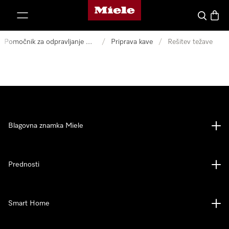
Domača stran Miele
oči na vsebino
Iskanje
Košari
Pomočnik za odpravljanje motenj
/
Priprava kave
/
Rešitev težave
Blagovna znamka Miele
Prednosti
Smart Home