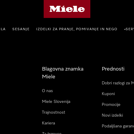
Domača stran Miele
ILA
SESANJE
IZDELKI ZA PRANJE, POMIVANJE IN NEGO
SER
•
Blagovna znamka
Prednosti
Miele
Dobri razlogi za 
O nas
Kuponi
Miele Slovenija
Promocije
Trajnostnost
Novi izdelki
Kariera
Podaljšana garanc