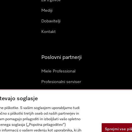
Za trgovce
Mediji
Dobavitelji
Kontakt
Poslovni partnerji
Miele Professional
Profesionalni serviser
Miele Marine
tevajo soglasje
Arhitekti in investitorji
ujne piškotke. S vašim soglasjem uporabljamo tudi
čno s piškotki tretjih oseb od naših partnerjev in
nam pomagajo prilagoditi in izboljšati vašo spletno
očenega soglasja („Popolna prilagoditev“)
Sprejmi vse pi
 informacij o vašem vedenju kot uporabnika, ki jih