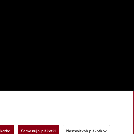
škotke
Samo nujni piškotki
Nastavitvah piškotkov