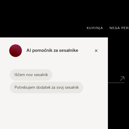
oči na vsebino
KUHINJA
NEGA PER
AI pomočnik za sesalnike
Iskanje trgovin
Iščem nov sesalnik
Potrebujem dodatek za svoj sesalnik
Miele Experience Center
Miele Experience Center Ljubljana
Miele Experience Center Maribor