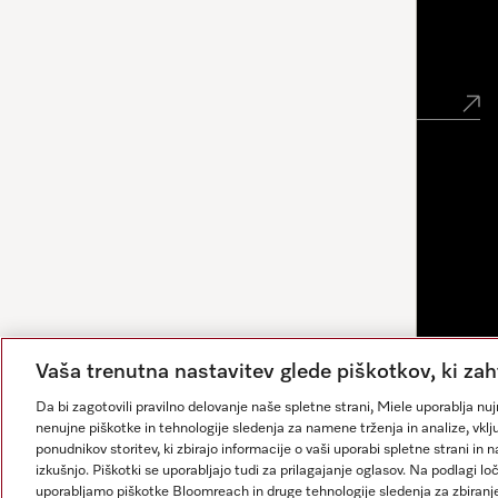
Novice
Vaša trenutna nastavitev glede piškotkov, ki zah
Da bi zagotovili pravilno delovanje naše spletne strani, Miele uporablja n
nenujne piškotke in tehnologije sledenja za namene trženja in analize, vklju
ponudnikov storitev, ki zbirajo informacije o vaši uporabi spletne strani in 
izkušnjo. Piškotki se uporabljajo tudi za prilagajanje oglasov. Na podlagi l
Odgovore ustvarja umetna inteligenca. Naš pomočnik vam
uporabljamo piškotke Bloomreach in druge tehnologije sledenja za zbiranje