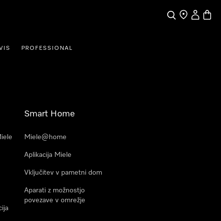
Iskanje
Moj račun
Košari
VIS
PROFESSIONAL
Smart Home
Miele
Miele@home
Aplikacija Miele
Vključitev v pametni dom
Aparati z možnostjo
povezave v omrežje
ija